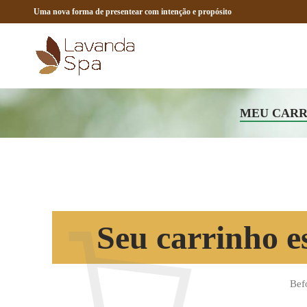
Uma nova forma de presentear com intenção e propósito
MEU CARR
Seu carrinho es
Bef