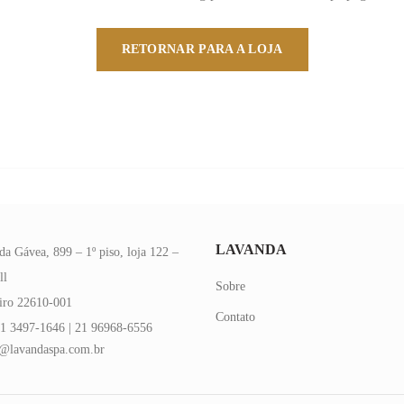
RETORNAR PARA A LOJA
LAVANDA
da Gávea, 899 – 1º piso, loja 122 –
ll
Sobre
eiro 22610-001
Contato
1 3497-1646 | 21 96968-6556
@lavandaspa.com.br