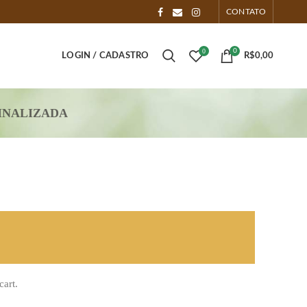
CONTATO
0
0
LOGIN / CADASTRO
R$
0,00
INALIZADA
art.