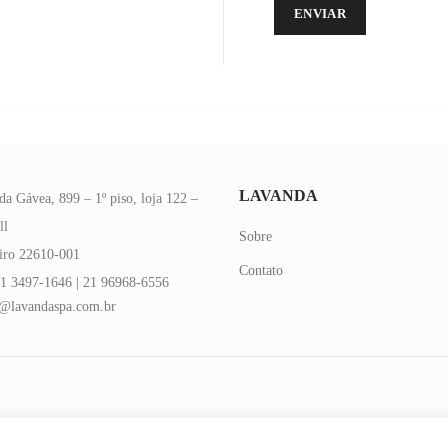
LAVANDA
da Gávea, 899 – 1º piso, loja 122 –
ll
Sobre
eiro 22610-001
Contato
1 3497-1646 | 21 96968-6556
@lavandaspa.com.br