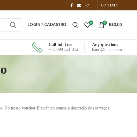
CONTATO
0
0
LOGIN / CADASTRO
R$
0,00
Call toll-free
Any questions
+73 099 321 312
hand@made.com
so
e. No nosso voucher Eletrônico consta a descrição dos serviços