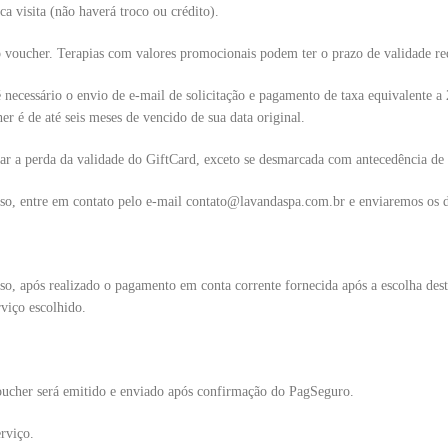
a visita (não haverá troco ou crédito).
o voucher. Terapias com valores promocionais podem ter o prazo de validade re
é necessário o envio de e-mail de solicitação e pagamento de taxa equivalente 
er é de até seis meses de vencido de sua data original.
r a perda da validade do GiftCard, exceto se desmarcada com antecedência de
aso, entre em contato pelo e-mail contato@lavandaspa.com.br e enviaremos os d
so, após realizado o pagamento em conta corrente fornecida após a escolha des
viço escolhido.
oucher será emitido e enviado após confirmação do PagSeguro.
erviço.