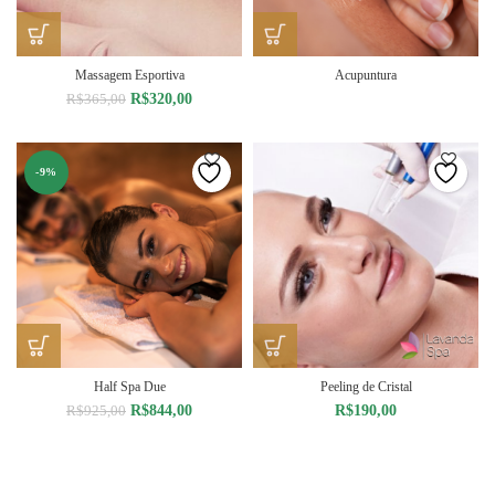
Massagem Esportiva
Acupuntura
O
O
R$
320,00
R$
365,00
preço
preço
original
atual
era:
é:
-9%
R$365,00.
R$320,00.
Half Spa Due
Peeling de Cristal
O
O
R$
844,00
R$
190,00
R$
925,00
preço
preço
original
atual
era:
é:
R$925,00.
R$844,00.