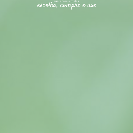
agora ficou simples
e
s
c
o
l
h
a
,
c
o
m
p
r
e
e
u
s
e