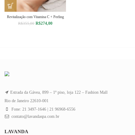
Revitalização com Vitamina C + Peeling
O
O
R$
274,00
R$
355,00
preço
preço
original
atual
era:
é:
R$355,00.
R$274,00.
Estrada da Gávea, 899 – 1º piso, loja 122 – Fashion Mall
Rio de Janeiro 22610-001
Fone: 21 3497-1646 | 21 96968-6556
contato@lavandaspa.com.br
LAVANDA