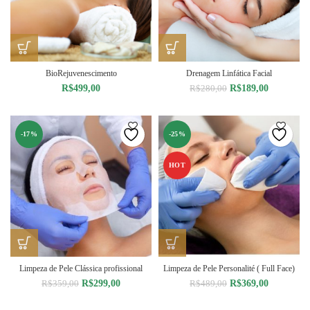
BioRejuvenescimento
Drenagem Linfática Facial
O
O
R$
499,00
R$
189,00
R$
280,00
preço
preço
original
atual
era:
é:
-17%
-25%
R$280,00.
R$189,00.
HOT
Limpeza de Pele Clássica profissional
Limpeza de Pele Personalité ( Full Face)
O
O
O
O
R$
299,00
R$
369,00
R$
359,00
R$
489,00
preço
preço
preço
preço
original
atual
original
atual