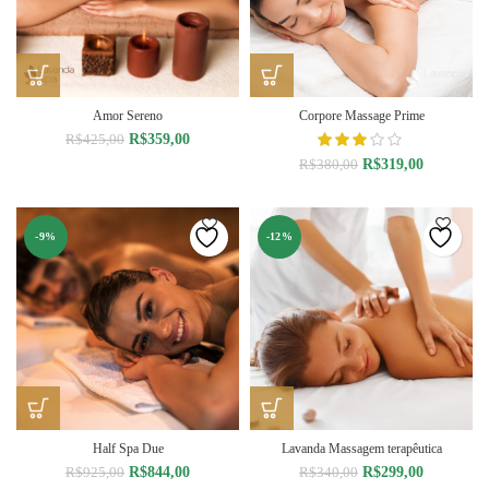
Amor Sereno
Corpore Massage Prime
O
O
R$
359,00
R$
425,00
preço
preço
O
O
R$
319,00
R$
380,00
original
atual
preço
preço
era:
é:
original
atual
R$425,00.
R$359,00.
era:
é:
-9%
-12%
R$380,00.
R$319,00.
Half Spa Due
Lavanda Massagem terapêutica
O
O
O
O
R$
844,00
R$
299,00
R$
925,00
R$
340,00