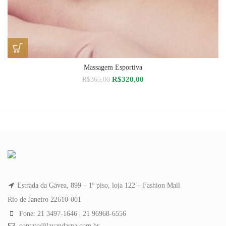
Massagem Esportiva
O
O
R$
320,00
R$
365,00
preço
preço
original
atual
era:
é:
R$365,00.
R$320,00.
Estrada da Gávea, 899 – 1º piso, loja 122 – Fashion Mall
Rio de Janeiro 22610-001
Fone: 21 3497-1646 | 21 96968-6556
contato@lavandaspa.com.br