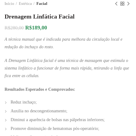
Início
Estética
Facial
Drenagem Linfática Facial
O
O
R$
189,00
R$
280,00
preço
preço
A técnica manual que é indicada para melhora da circulação local e
original
atual
era:
é:
redução do inchaço do rosto.
R$280,00.
R$189,00.
A Drenagem Linfática facial é uma técnica de massagem que estimula o
sistema linfático a funcionar de forma mais rápida, retirando a linfa que
fica entre as células.
Resultados Esperados e Comprovados:
Reduz inchaço;
Auxilia no descongestionamento;
Diminui a aparência de bolsas nas pálpebras inferiores;
Promove diminuição de hematomas pós-operatório;