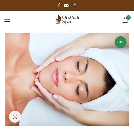
0
-33%
Click to enlarge