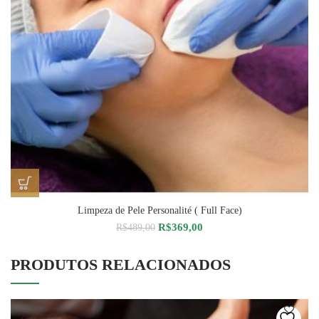
Limpeza de Pele Personalité ( Full Face)
O
O
R$
369,00
R$
489,00
preço
preço
original
atual
PRODUTOS RELACIONADOS
era:
é:
R$489,00.
R$369,00.