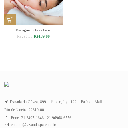
Drenagem Linfática Facial
O
O
R$
189,00
R$
280,00
preço
preço
original
atual
era:
é:
R$280,00.
R$189,00.
Estrada da Gávea, 899 – 1º piso, loja 122 – Fashion Mall
Rio de Janeiro 22610-001
Fone: 21 3497-1646 | 21 96968-6556
contato@lavandaspa.com.br