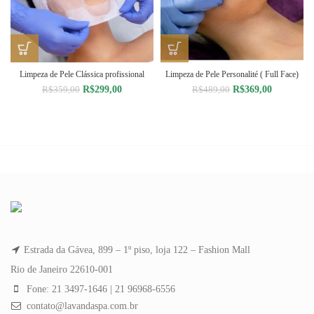
Limpeza de Pele Clássica profissional
Limpeza de Pele Personalité ( Full Face)
O
O
O
O
R$
299,00
R$
369,00
R$
359,00
R$
489,00
preço
preço
preço
preço
original
atual
original
atual
era:
é:
era:
é:
R$359,00.
R$299,00.
R$489,00.
R$369,00.
Estrada da Gávea, 899 – 1º piso, loja 122 – Fashion Mall
Rio de Janeiro 22610-001
Fone: 21 3497-1646 | 21 96968-6556
contato@lavandaspa.com.br