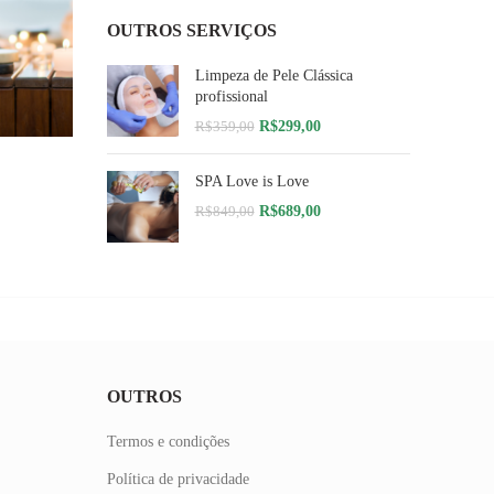
OUTROS SERVIÇOS
Limpeza de Pele Clássica
profissional
O
O
R$
299,00
R$
359,00
preço
preço
HO
original
atual
SPA Love is Love
era:
é:
R$359,00.
R$299,00.
O
O
R$
689,00
R$
849,00
preço
preço
original
atual
era:
é:
R$849,00.
R$689,00.
OUTROS
Termos e condições
Política de privacidade