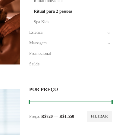
Ritual Individual
Ritual para 2 pessoas
Spa Kids
Estética
Massagem
Promocional
Saúde
HO
POR PREÇO
Preço:
R$720
—
R$1.550
FILTRAR
Preço
Preço
mínimo
máximo