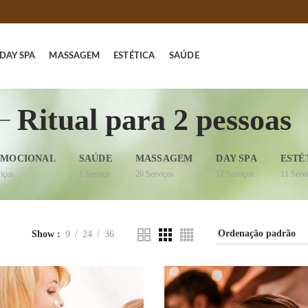
DAY SPA
MASSAGEM
ESTÉTICA
SAÚDE
Ritual para 2 pessoas
MOCIONAL
SAÚDE
MASSAGEM
DAY SPA
ESTÉ
iços
1
Serviço
20
Serviços
17
Serviços
11
Serv
Show
9
24
36