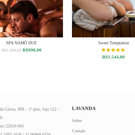
SPA NAMÔ DUE
Sweet Temptation
DICIONAR AO CARRINHO
ADICIONAR AO CARRIN
O
O
R$
998,00
R$
1.394,00
preço
preço
R$
1.544,00
original
atual
era:
é:
R$1.394,00.
R$998,00.
LAVANDA
da Gávea, 899 – 1º piso, loja 122 –
ll
Sobre
eiro 22610-001
Contato
1 3497-1646 | 21 96968-6556