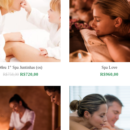
Meu 1° Spa Juntinhas (os)
Spa Love
DICIONAR AO CARRINHO
ADICIONAR AO CARRIN
O
O
R$
720,00
R$
960,00
R$
758,00
preço
preço
original
atual
era:
é:
R$758,00.
R$720,00.