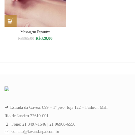
Massagem Esportiva
O
O
R$
320,00
R$
365,00
preço
preço
original
atual
era:
é:
R$365,00.
R$320,00.
Estrada da Gávea, 899 – 1º piso, loja 122 – Fashion Mall
Rio de Janeiro 22610-001
Fone: 21 3497-1646 | 21 96968-6556
contato@lavandaspa.com.br