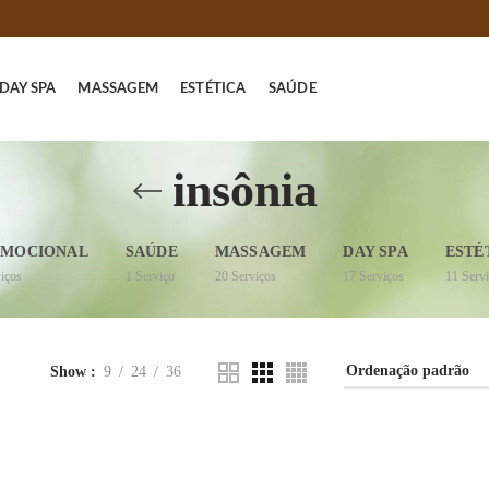
DAY SPA
MASSAGEM
ESTÉTICA
SAÚDE
insônia
MOCIONAL
SAÚDE
MASSAGEM
DAY SPA
ESTÉ
iços
1
Serviço
20
Serviços
17
Serviços
11
Serv
Show
9
24
36