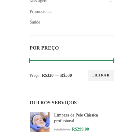
Massagem
Promocional
Saúde
POR PREÇO
Preço:
R$320
—
R$330
FILTRAR
Preço
Preço
mínimo
máximo
OUTROS SERVIÇOS
Limpeza de Pele Clássica
profissional
O
O
R$
299,00
R$
359,00
preço
preço