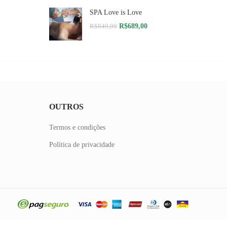
original
atual
SPA Love is Love
era:
é:
R$359,00.
R$299,00.
O
O
R$
689,00
R$
849,00
preço
preço
original
atual
era:
é:
R$849,00.
R$689,00.
OUTROS
Termos e condições
Política de privacidade