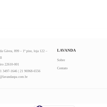
LAVANDA
da Gávea, 899 – 1º piso, loja 122 –
ll
Sobre
eiro 22610-001
Contato
1 3497-1646 | 21 96968-6556
@lavandaspa.com.br