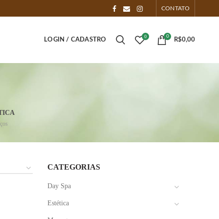
CONTATO
0
0
LOGIN / CADASTRO
R$
0,00
TICA
iços
CATEGORIAS
Day Spa
Estética