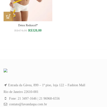
Detox Reduxcel*
O
O
R$
320,00
R$
474,00
preço
preço
original
atual
era:
é:
R$474,00.
R$320,00.
Estrada da Gávea, 899 – 1º piso, loja 122 – Fashion Mall
Rio de Janeiro 22610-001
Fone: 21 3497-1646 | 21 96968-6556
contato@lavandaspa.com.br