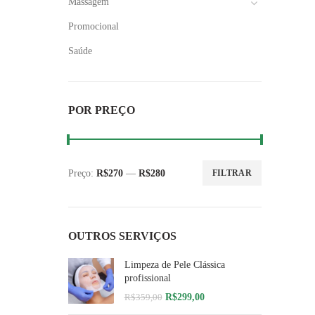
Massagem
Promocional
Saúde
POR PREÇO
Preço:
R$270
—
R$280
FILTRAR
Preço
Preço
mínimo
máximo
OUTROS SERVIÇOS
Limpeza de Pele Clássica
profissional
O
O
R$
299,00
R$
359,00
preço
preço