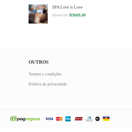
original
atual
SPA Love is Love
era:
é:
R$359,00.
R$299,00.
O
O
R$
689,00
R$
849,00
preço
preço
original
atual
era:
é:
R$849,00.
R$689,00.
OUTROS
Termos e condições
Política de privacidade