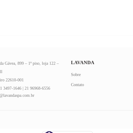
LAVANDA
da Gávea, 899 – 1º piso, loja 122 –
ll
Sobre
eiro 22610-001
Contato
1 3497-1646 | 21 96968-6556
@lavandaspa.com.br