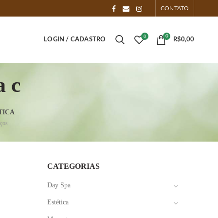
CONTATO
0
0
LOGIN / CADASTRO
R$
0,00
a c
TICA
iços
CATEGORIAS
Day Spa
Estética