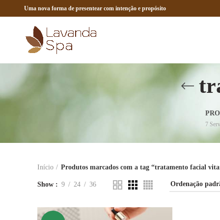
Uma nova forma de presentear com intenção e propósito
tr
PRO
7
Serv
Início
Produtos marcados com a tag “tratamento facial vit
Show
9
24
36