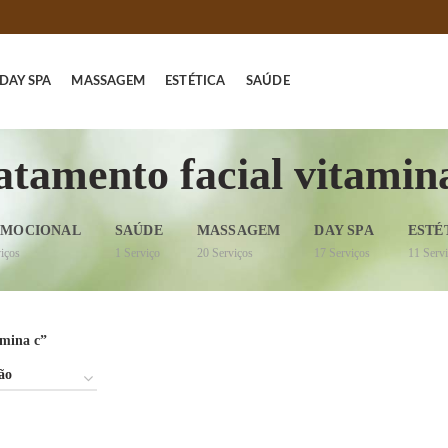
DAY SPA
MASSAGEM
ESTÉTICA
SAÚDE
atamento facial vitamin
MOCIONAL
SAÚDE
MASSAGEM
DAY SPA
ESTÉ
iços
1
Serviço
20
Serviços
17
Serviços
11
Serv
amina c”