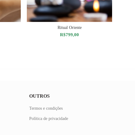
Ritual Oriente
HO
ADICIONAR AO CARRINHO
R$
799,00
reço
ual
$544,00.
OUTROS
Termos e condições
Política de privacidade