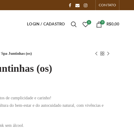
CONTATO
0
0
LOGIN / CADASTRO
R$
0,00
 Spa Juntinhas (os)
ntinhas (os)
ço
s de cumplicidade e carinho!
l
ltura do bem-estar e do autocuidado natural, com vivências e
20,00.
nk sem álcool.