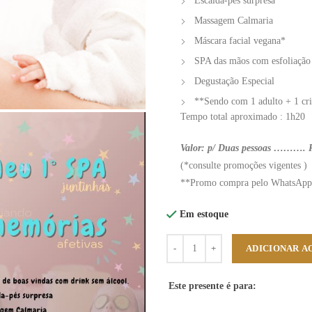
Escalda-pés surpresa
Massagem Calmaria
Máscara facial vegana*
SPA das mãos com esfoliação 
Degustação Especial
**Sendo com 1 adulto + 1 cria
Tempo total aproximado : 1h20
Valor: p/ Duas pessoas ………. 
(*consulte promoções vigentes )
**Promo compra pelo WhatsAp
Em estoque
Quantidade
ADICIONAR A
Este presente é para: