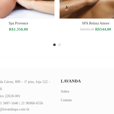
Spa Provence
SPA Relaxa Amore
DICIONAR AO CARRINHO
ADICIONAR AO CARRIN
O
O
R$
1.350,00
R$
544,00
R$
680,00
preço
p
original
at
era:
é:
R$680,00.
R
LAVANDA
da Gávea, 899 – 1º piso, loja 122 –
ll
Sobre
eiro 22610-001
Contato
1 3497-1646 | 21 96968-6556
@lavandaspa.com.br