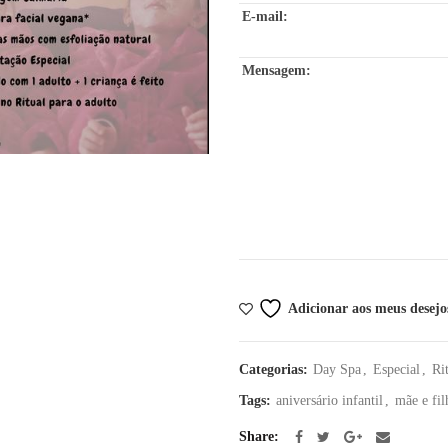
E-mail:
Mensagem:
Adicionar aos meus desejo
Categorias:
Day Spa
,
Especial
,
Ri
Tags:
aniversário infantil
,
mãe e fil
Share