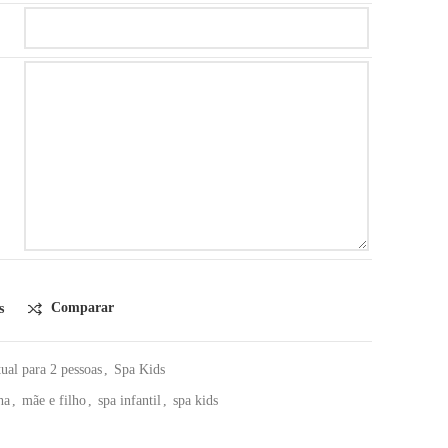
Comparar
s
tual para 2 pessoas
,
Spa Kids
ha
,
mãe e filho
,
spa infantil
,
spa kids