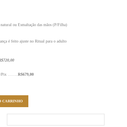
natural ou Esmaltação das mãos (P/Filha)
nça é feito ajuste no Ritual para o adulto
R$720,00
p/Pix ……..
R$679,00
O CARRINHO