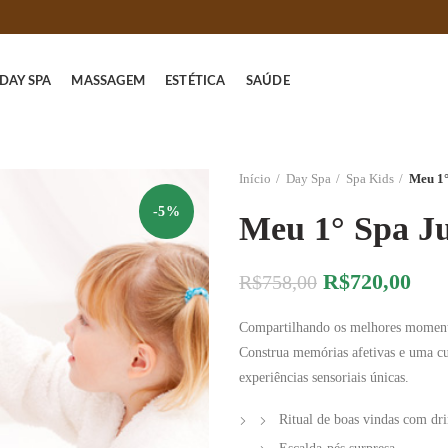
DAY SPA
MASSAGEM
ESTÉTICA
SAÚDE
Início
Day Spa
Spa Kids
Meu 1°
-5%
Meu 1° Spa Ju
O
O
R$
720,00
R$
758,00
preço
pre
Compartilhando os melhores momento
original
atua
Construa memórias afetivas e uma cu
era:
é:
experiências sensoriais únicas.
R$758,00.
R$7
Ritual de boas vindas com dri