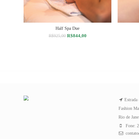
Half Spa Due
ADICIONAR AO CARRINHO
A
O
O
R$
844,00
R$
925,00
preço
preço
original
atual
era:
é:
R$925,00.
R$844,00.
Estrada 
Fashion Ma
Rio de Jan
Fone: 2
contato