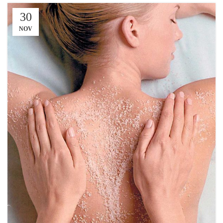
30
NOV