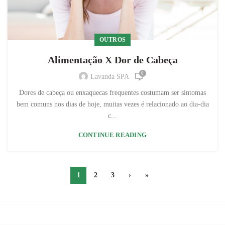
OUTROS
Alimentação X Dor de Cabeça
0
Lavanda SPA
Dores de cabeça ou enxaquecas frequentes costumam ser sintomas
bem comuns nos dias de hoje, muitas vezes é relacionado ao dia-dia
c...
CONTINUE READING
1
2
3
›
»